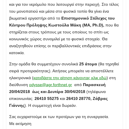
και για τον νερόμυλο που λειτουργεί στην περιοχή. Στο τέλος
του μονοπατιού και μέσα στο φυσικό τοπίο θα γίνει ένα
βιωματικό εργαστήρι από το
Επιστημονικό Στέλεχος του
Κέντρου Πρόληψης Κωστούλα Μάκη (ΜΑ,
Ph
.
D
),
που θα
στηρίζεται στους τρόπους με τους οποίους το σπίτι ως
κοινωνικός χώρος συνομιλεί με το φυσικό στοιχείο. Θα
αναζητηθούν επίσης οι περιβαλλοντικές επιδράσεις στην
κατοικία.
Στην ομάδα θα συμμετέχουν συνολικά
25 άτομα
(θα τηρηθεί
σειρά προτεραιότητας). Αιτήσεις μπορείτε να αποστέλλετε
ηλεκτρονικά (
κατεβάστε την αίτηση κάνοντας κλικ εδώ
) στη
διεύθυνση
odysse@agr.forthnet.gr
από
Παρασκευή
20/04/2018 έως και Δευτέρα 30/04/2018
(τηλέφωνα
επικοινωνίας:
26410 55275
και
26410 28770, Ζάβρας
Γιάννης
). Η συμμετοχή είναι δωρεάν.
Σας ευχαριστούμε εκ των προτέρων για τη συνεργασία.
Με εκτίμηση