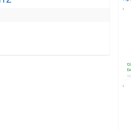
Όλ
Εκ
02