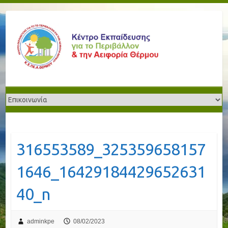
316553589_325359658157
1646_16429184429652631
40_n
adminkpe
08/02/2023