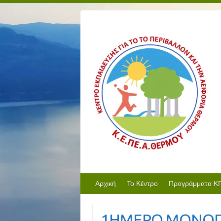
Αρχική
Το Κέντρο
Προγράμματα Κ
1ΗΜΕΡΟ ΜΟΝΟΠΑ