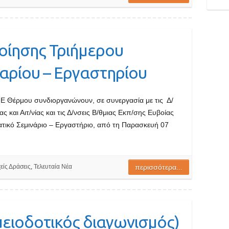
ίησης Τριήμερου
αρίου – Εργαστηρίου
ΚΠΕ Θέρμου συνδιοργανώνουν, σε συνεργασία με τις Δ/
ας και Αιτ/νίας και τις Δ/νσεις Β/θμιας Εκπ/σης Ευβοίας
ματικό Σεμινάριο – Εργαστήριο, από τη Παρασκευή 07
είς Δράσεις
,
Τελευταία Νέα
περισσότερα...
μειοδοτικός διαγωνισμός)