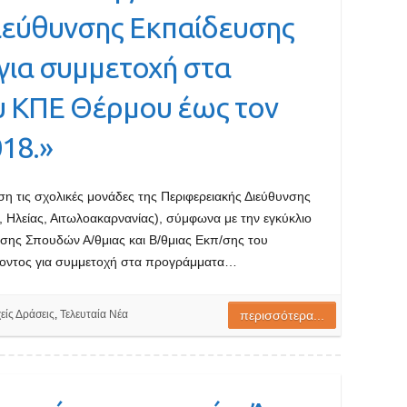
ιεύθυνσης Εκπαίδευσης
για συμμετοχή στα
 ΚΠΕ Θέρμου έως τον
18.»
η τις σχολικές μονάδες της Περιφερειακής Διεύθυνσης
 Ηλείας, Αιτωλοακαρνανίας), σύμφωνα με την εγκύκλιο
νσης Σπουδών Α/θμιας και Β/θμιας Εκπ/σης του
έροντος για συμμετοχή στα προγράμματα…
είς Δράσεις
,
Τελευταία Νέα
περισσότερα...