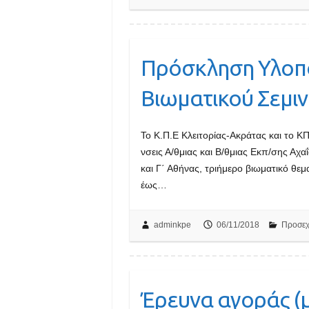
Πρόσκληση Υλοπο
Βιωματικού Σεμιν
Το Κ.Π.Ε Κλειτορίας-Ακράτας και το 
νσεις Α/θμιας και Β/θμιας Εκπ/σης Αχαΐ
και Γ΄ Αθήνας, τριήμερο βιωματικό θε
έως…
adminkpe
06/11/2018
Προσεχ
Έρευνα αγοράς (