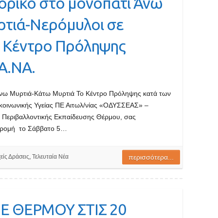
ορικό στο μονοπάτι Άνω
τιά-Νερόμυλοι σε
ο Κέντρο Πρόληψης
Α.ΝΑ.
Άνω Μυρτιά-Κάτω Μυρτιά Το Κέντρο Πρόληψης κατά των
οινωνικής Υγείας ΠΕ Αιτωλ/νίας «ΟΔΥΣΣΕΑΣ» –
ο Περιβαλλοντικής Εκπαίδευσης Θέρμου, σας
αδρομή το Σάββατο 5…
είς Δράσεις
,
Τελευταία Νέα
περισσότερα...
Ε ΘΕΡΜΟΥ ΣΤΙΣ 20