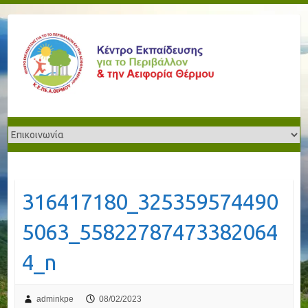
316417180_325359574490
5063_55822787473382064
4_n
adminkpe
08/02/2023